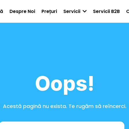
să
Despre Noi
Prețuri
Servicii B2B
Servicii
Oops!
Acestă pagină nu exista. Te rugăm să reîncerci.